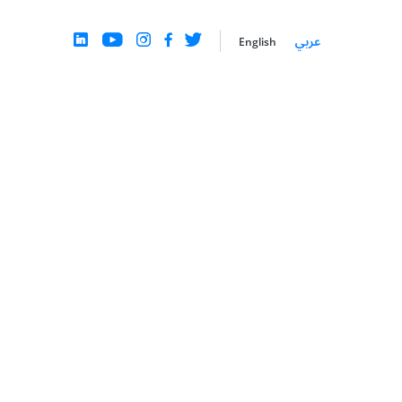
عربي
English
الإعلانات التلفزيونية المتصلة
ألقِ نظرة عن آخر التطورات في
CTV
ArabyAds
راحل
تمتع بالوصول إلى الجماهير المتميزة من خلال إعلانات
CTV في شراكة حصرية مع LG Ad Solutions
 أشكال
ك
إعادة استهداف العملاء
ReEngage
قم بتضخيم لعبة إعادة المشاركة الخاصة بك من خلال
نمذجة الحملة التنبؤية