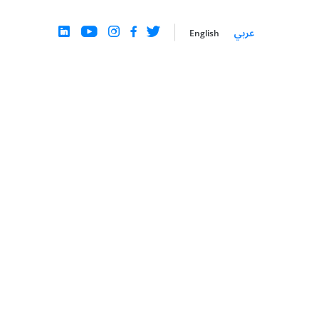
عربي
English
الإعلانات التلفزيونية المتصلة
ألقِ نظرة عن آخر التطورات في
CTV
ArabyAds
راحل
تمتع بالوصول إلى الجماهير المتميزة من خلال إعلانات
CTV في شراكة حصرية مع LG Ad Solutions
 أشكال
ك
إعادة استهداف العملاء
ReEngage
قم بتضخيم لعبة إعادة المشاركة الخاصة بك من خلال
نمذجة الحملة التنبؤية